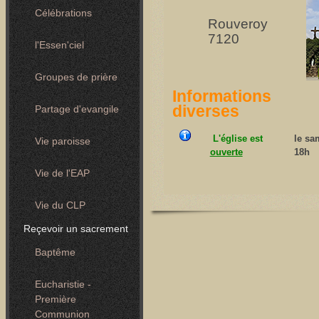
Célébrations
Rouveroy
7120
l'Essen'ciel
Groupes de prière
Informations
diverses
Partage d'evangile
L'église est
le sa
Vie paroisse
ouverte
18h
Vie de l'EAP
Vie du CLP
Reçevoir un sacrement
Baptême
Eucharistie -
Première
Communion