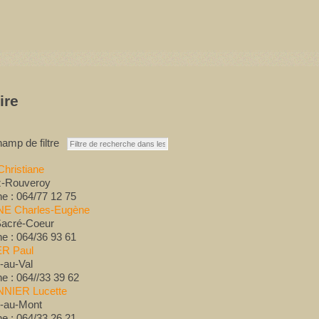
ire
amp de filtre
hristiane
z-Rouveroy
e : 064/77 12 75
E Charles-Eugène
Sacré-Coeur
e : 064/36 93 61
R Paul
-au-Val
e : 064//33 39 62
NIER Lucette
s-au-Mont
e : 064/33 26 21