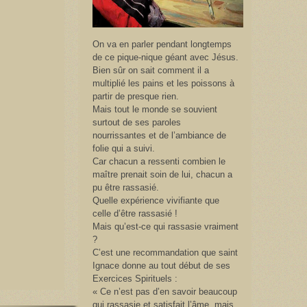
On va en parler pendant longtemps
de ce pique-nique géant avec Jésus.
Bien sûr on sait comment il a
multiplié les pains et les poissons à
partir de presque rien.
Mais tout le monde se souvient
surtout de ses paroles
nourrissantes et de l’ambiance de
folie qui a suivi.
Car chacun a ressenti combien le
maître prenait soin de lui, chacun a
pu être rassasié.
Quelle expérience vivifiante que
celle d’être rassasié !
Mais qu’est-ce qui rassasie vraiment
?
C’est une recommandation que saint
Ignace donne au tout début de ses
Exercices Spirituels :
« Ce n’est pas d’en savoir beaucoup
qui rassasie et satisfait l’âme, mais