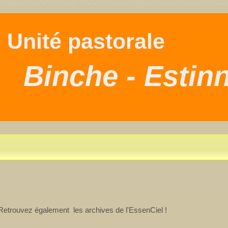
nité pastorale
Binche - Estin
. Retrouvez également les archives de l'EssenCiel !