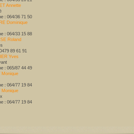
T Annette
é
e : 064/36 71 50
RE Dominique
e : 064/33 15 88
SE Roland
es
 0479 89 61 91
ER Yves
vant
e : 065/87 44 49
 Monique
e : 064/77 19 84
 Monique
lx
e : 064/77 19 84