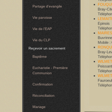
FOUQUE
Partage d'evangile
Bray-Cit
Téléphon
Vie paroisse
LEMAIT
Epinois
Téléphon
Vie de l'EAP
MAIRES
Buvrinn
Vie du CLP
Mobile :
RONQUI
Reçevoir un sacrement
Bray-Le
Téléphon
Baptême
WILMET
Peissant
Eucharistie - Première
Téléphon
Communion
WILMET
Fauroeu
Confirmation
Téléphon
Réconciliation
Mariage