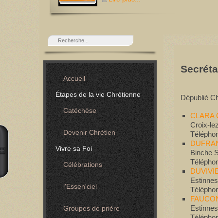
Secréta
Accueil
Étapes de la vie Chrétienne
Dépublié
Ch
Catéchèse
CLARA C
Croix-le
Devenir Chrétien
Téléphon
DUFRAN
Vivre sa Foi
Binche 
Téléphon
Célébrations
DUVIVIE
Estinnes
l'Essen'ciel
Téléphon
FAUCON
Estinne
Groupes de prière
Téléphon